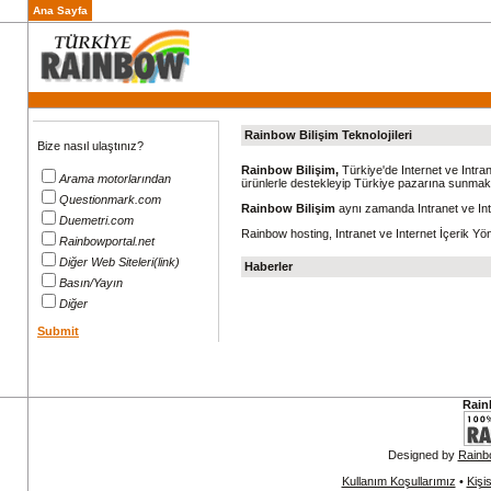
Ana Sayfa
Rainbow Bilişim Teknolojileri
Bize nasıl ulaştınız?
Rainbow Bilişim,
Türkiye'de Internet ve Intra
Arama motorlarından
ürünlerle destekleyip Türkiye pazarına sunmak
Question
mark
.com
Rainbow Bilişim
aynı zamanda Intranet ve Int
Duemetri.com
Rainbow hosting, Intranet ve Internet İçerik Yön
Rainbowportal.net
Diğer Web Siteleri(link)
Haberler
Basın/Yayın
Diğer
Submit
Rain
Designed by
Rainb
Kullanım Koşullarımız
•
Kişi